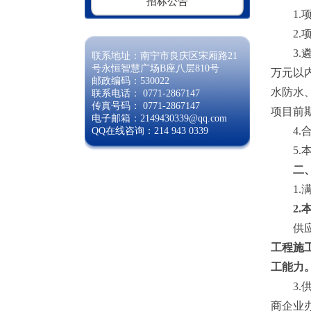
招标公告
1.
2.
3.
联系地址：南宁市良庆区宋厢路21
号永恒智慧广场B座八层810号
万元以
邮政编码：530022
水防水
联系电话： 0771-2867147
传真号码： 0771-2867147
项目前
电子邮箱：2149430339@qq.com
4.
QQ在线咨询：214 943 0339
5.
二
1
2
供
工程施
工能力
3.
商
企业