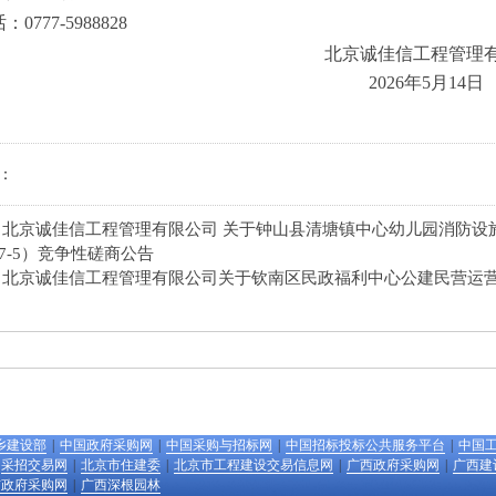
话：
0777-5988828
北京诚佳信工程管理
2026年
5
月
14
日
：
：
北京诚佳信工程管理有限公司 关于钟山县清塘镇中心幼儿园消防设施改造
317-5）竞争性磋商公告
：
北京诚佳信工程管理有限公司关于钦南区民政福利中心公建民营运
乡建设部
|
中国政府采购网
|
中国采购与招标网
|
中国招标投标公共服务平台
|
中国
采招交易网
|
北京市住建委
|
北京市工程建设交易信息网
|
广西政府采购网
|
广西建
市政府采购网
|
广西深根园林