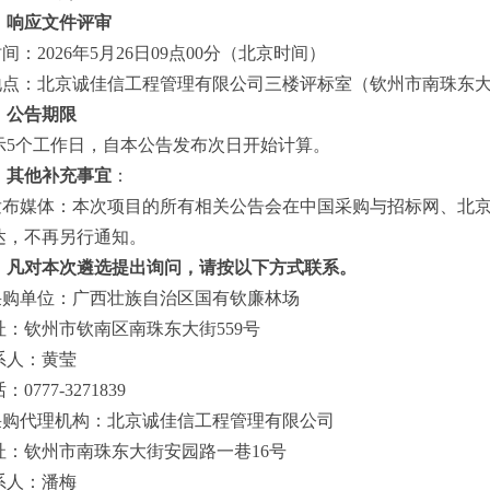
、
响应
文件
评审
时间：
2026年
5
月
26
日
09点00分
（北京时间）
地点：
北京诚佳信工程管理有限公司
三楼
评标室
（
钦州市南珠东
、公告期限
示
5
个工作日，自本公告发布次日开始计算。
、
其他补充事宜
：
发布媒体：
本次项目的所有相关公告会在
中国采购与招标网、北
达，不再另行通知。
、
凡对本次
遴选
提出询问，请按以下方式联系。
采购单位
：广西壮族自治区国有钦廉林场
址：钦州市钦南区南珠东大街
559号
系人：黄莹
话：
0777-3271839
采购代理机构
：北京诚佳信工程管理有限公司
址：钦州市南珠东大街安园路一巷
16号
系人：潘梅