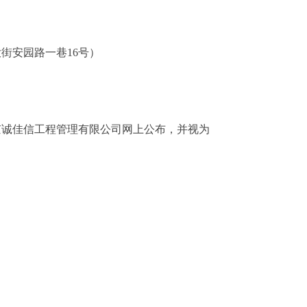
大街安园路一巷
16号
）
京诚佳信工程管理有限公司网
上公布，并视为