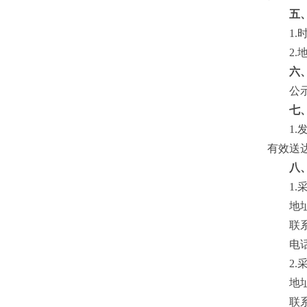
五
1.
2.
六
公
七
1.
有效送
八
1.
地
联
电
2.
地
联