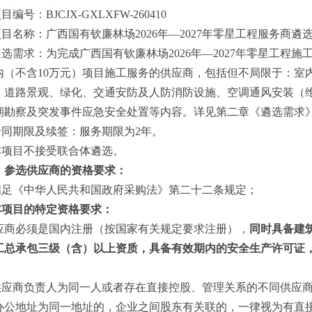
项目编号：
BJCJX-GXLXFW-260410
项目名称：
广西国有钦廉林场
2026年—2027年零星工程服务商遴
遴选需求：为完成广西国有钦廉林场
2026年—2027年零星工
内（不含10万元）项目施工
服务
的
供应商
，包括但不局限于：室
、道路景观、绿化、交通安防及人防消防设施、空调通风安装（
期勘察及突发事件应急安全处置等内容。详见第二章《
遴选
需求
合同期限及续签：服务期限为
2年。
本项目不
接受
联合体
遴选
。
、参选
供应商
的资格要求：
.满足《中华人民共和国政府采购法》第二十二条规定；
.本项目的特定资格要求：
应商
必须是国内注册（按国家有关规定要求注册）
，
同时具备建
工总承包三级（含）以上资质，具备有效期内的安全生产许可证
。
供应商
负责人为同一人或者存在直接控股、管理关系的不同
供应
办公地址为同一地址的，企业之间股东有关联的，一律视为有直