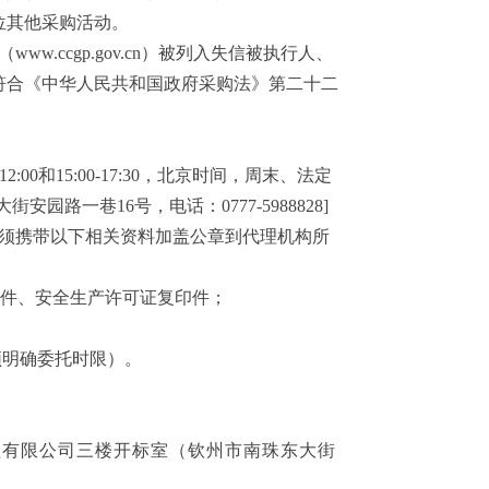
位其他采购活动。
（
www.ccgp.gov.cn
）
被列入失信被执行人、
符合《中华人民共和国政府采购法》第二十二
0-12:00和15:00-17:30，北京时间，
周末、
法定
安园路一巷16号，电话：0777-5988828]
须携带以下相关资料加盖公章到代理机构所
印件、安全生产许可证复印件；
须明确委托时限）。
理有限公司
三楼
开标室
（
钦州市南珠东大街