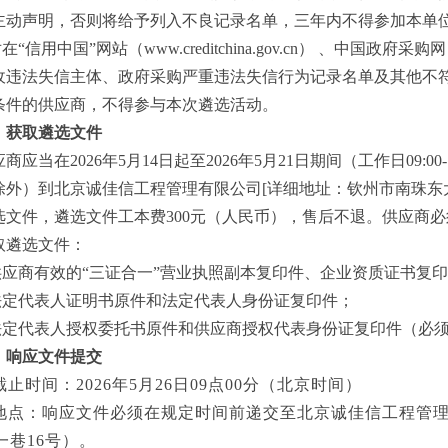
主动声明，否则将给予列入不良记录名单，
三
年内不得参加本单
对在“信用中国”网站
（
www.creditchina.gov.cn
）
、中国政府采购网
收违法失信主体、政府采购严重违法失信行为记录名单及其他不
条件的供应商，不得参与本次遴选活动。
、获取遴选文件
应商
应当在
2026年
5
月
14
日起至
2026年
5
月
21
日期间（工作日
09:0
除外）到北京诚佳信工程管理有限公司
[详细地址：钦州市南珠东大街
选
文件，
遴选文
件工本费
300元（人民币），售后不退。
供应商
必
取
遴选
文件：
供应商
有效的
“三证合一”营业执照副本复印件、企业资质证书复
.法定代表人证明书原件和法定代表人身份证复印件；
.法定代表人授权委托书原件和
供应商
授权代表身份证复印件（必
、
响应
文件提交
截止时间：
2026年
5
月
26
日
09点00分（北京时间）
地点：响应文件必须在规定时间前递交至
北京诚佳信工程管
一巷
16号
）。