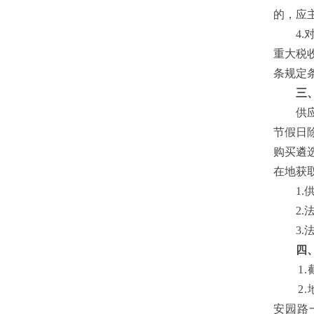
的，应
4
.
重大税
条规定
三
供
节假日
购买
遴
在地获
1.
2
3
四
1.
2.
安园路