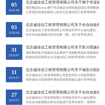
北京诚佳信工程管理有限公司关于南宁市设施农业用地
4.项目类别：服务类5.采...
05
项目概况&nbsp;南宁市设施农业用地规划选址审查数据
2026-08
入库项目的潜在投标人应在北京诚佳信工程管理有限公
司（广西南宁市良庆区宋厢路21号永恒智慧广场B座8
楼810）获取招标文件，并于2026年8月26&nbsp;日09
北京诚佳信工程管理有限公司关于全自动血细胞分析仪
点30分（北京时间）前递交...
03
北京诚佳信工程管理有限公司受钦州市中心血站委托，
2026-08
对全自动血细胞分析仪采购（重）进行竞争性谈判，现
将有关事项公告如下：一、项目基本情况项目编号：
BJCJX-GXJTHW-260708项目名称：全自动血细胞分析
北京诚佳信工程管理有限公司关于富川瑶族自治县麦岭
仪采购（重）采购方式：...
31
项目概况富川瑶族自治县麦岭产业园配电项目采购项目
2026-07
的潜在供应商应在北京诚佳信工程管理有限公司贺州分
公司（贺州市城东新区D地块9号）获取采购文件，并
于2026年8月11日10时00分（北京时间）前提交响应文
北京诚佳信工程管理有限公司关于城东分院病理科增加
件。一、项目基本情况1.项目编号...
31
北京诚佳信工程管理有限公司受贺州市人民医院委托，
2026-07
拟对城东分院病理科增加病理系统端口进行竞争性磋商
采购，欢迎符合条件的供应商前来参加竞争性磋商活
动。一、采购项目名称：城东分院病理科增加病理系统
北京诚佳信工程管理有限公司关于全自动血细胞分析仪
端口二、采购项目编号：BJCJ...
27
北京诚佳信工程管理有限公司受钦州市中心血站委托，
2026-07
对全自动血细胞分析仪采购进行竞争性谈判，现将有关