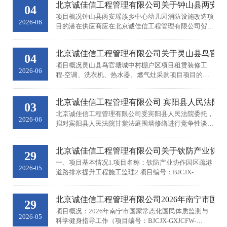
北京诚佳信工程管理有限公司关于钟山县两安瑶族乡中
一、项目基本情况项目编号：...
04
项目概况钟山县两安瑶族乡中心幼儿园消防设施改造项
2026-06
目的潜在供应商应在北京诚佳信工程管理有限公司贺州
分公司获取竞争性磋商文件，并于2026年06月15日09
时30分（北京时间）前提交响应文件。一、项目基本情
北京诚佳信工程管理有限公司关于灵山县鸟官塘城中
况项目编号：BJCJX-GCCS...
04
项目概况灵山县鸟官塘城中村棚户区项目租赁装修工
2026-06
程-空调、洗衣机、热水器、燃气灶采购项目项目的潜
在供应商应在北京诚佳信工程管理有限公司（灵山县江
南路6号）获取竞争性磋商文件，并于2025年06月15日
北京诚佳信工程管理有限公司 宾阳县人民法院甘棠法庭
09时30分（北京时间）前提交响应文...
03
北京诚佳信工程管理有限公司受宾阳县人民法院委托，
2026-06
拟对宾阳县人民法院甘棠法庭围墙修缮进行竞争性谈判
采购，现将有关事项公告如下：一、项目名称：宾阳县
人民法院甘棠法庭围墙修缮&nbsp;采购编号：BJCJX-
北京诚佳信工程管理有限公司关于钦防产业协作园区疏
GXJTGC-260601采...
29
一、项目基本情况1.项目名称：钦防产业协作园区疏港
2026-05
道路排水提升工程施工监理2.项目编号：BJCJX-
GXJCFW-2605053.标段（包）：无4.项目类别：服务类
5.采购方式：竞争性磋商6.采购内容：采购本工程施工
北京诚佳信工程管理有限公司2026年南宁市国
前期准备阶段、施工阶段及...
29
项目概况：2026年南宁市国家常态化国民体质监测与
2026-05
科学健身指导工作（项目编号：BJCJX-GXJCFW-