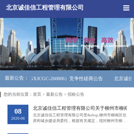
北京诚佳信工程管理有限公司
最新公告：
CJX-GXJCGC-260806）竞争性磋商公告
北京诚佳信
您的当前位置：
首页
>
最新公告
>
招标公告
北京诚佳信工程管理有限公司关于柳州市柳南区
08
北京诚佳信工程管理有限公司受&nbsp;柳州市柳南区住
2026-06
房和城乡建设局委托，根据有关规定，现对柳州市柳南
区太阳村镇、洛满镇、流山镇污水处理厂震后修复工程
项目进行竞争性磋商采购。现将有关事项公告如下：