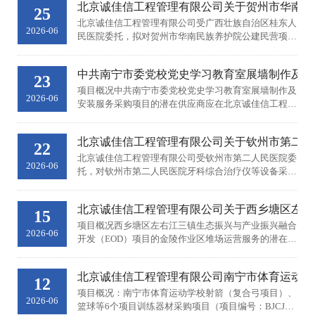
北京诚佳信工程管理有限公司关于贺州市华南民族养护
件。&nbsp;一、项目基本情况项目编号：...
25
北京诚佳信工程管理有限公司受广西壮族自治区桂东人
2026-06
民医院委托，拟对贺州市华南民族养护院公建民营项目
运营权招标进行竞争性磋商采购，欢迎符合条件的供应
商前来参加竞争性磋商活动。一、采购项目名称：贺州
中共南宁市委党校党史学习教育室展墙制作及安装服务采
市华南民族养护院公建民营项目...
23
项目概况中共南宁市委党校党史学习教育室展墙制作及
2026-06
安装服务采购项目的潜在供应商应在北京诚佳信工程管
理有限公司（南宁市良庆区宋厢路21号永恒智慧广场B
座8楼810）获取采购文件，并于2026年7月6日9点30分
北京诚佳信工程管理有限公司关于钦州市第二人民医
（北京时间）前提交响应文件一、...
22
北京诚佳信工程管理有限公司受钦州市第二人民医院委
2026-06
托，对钦州市第二人民医院牙科综合治疗仪等设备采购
进行竞争性谈判，现将有关事项公告如下：一、项目基
本情况项目编号：&nbsp;BJCJX-GXJTHW-260609项目
北京诚佳信工程管理有限公司关于西乡塘区左右
名称：钦州市第二...
15
项目概况西乡塘区左右江三镇生态振兴与产业振兴融合
2026-06
开发（EOD）项目的金陵作业区堆场运营服务的潜在供
应商应在北京诚佳信工程管理有限公司（南宁市良庆区
宋厢路21号永恒智慧广场B座8楼810号）获取采购文
北京诚佳信工程管理有限公司南宁市体育运动学
件，并于2026年06月26日09点30...
12
项目概况：南宁市体育运动学校射箭（复合弓项目）、
2026-06
篮球等6个项目训练器材采购项目（项目编号：BJCJX-