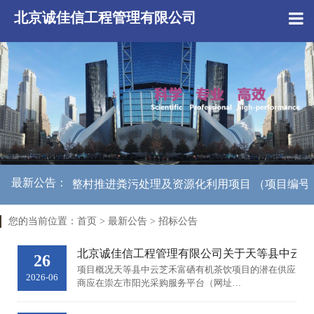
北京诚佳信工程管理有限公司
最新公告：
厕所革命”整村推进粪污处理及资源化利用项目 （项目编号：BJCJX
您的当前位置：
首页
>
最新公告
>
招标公告
北京诚佳信工程管理有限公司关于天等县中云芝禾富硒有
26
项目概况天等县中云芝禾富硒有机茶饮项目的潜在供应
2026-06
商应在崇左市阳光采购服务平台（网址
https://cz.gxygcg.com）获取采购文件，并于2026年7月
&nbsp;1日1下午3点30分（北京时间）前提交响应文