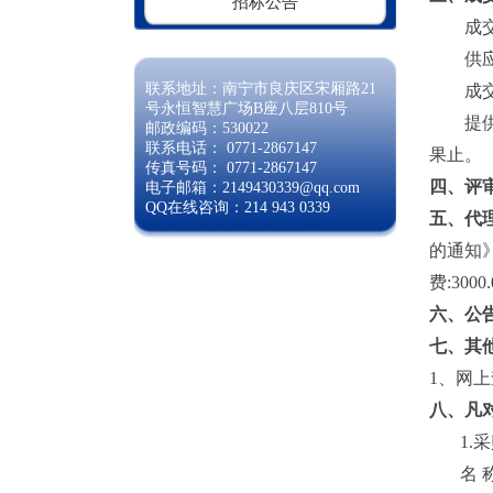
招标公告
成
供
联系地址：南宁市良庆区宋厢路21
成
号永恒智慧广场B座八层810号
提
邮政编码：530022
联系电话： 0771-2867147
果止。
传真号码： 0771-2867147
四、评
电子邮箱：2149430339@qq.com
QQ在线咨询：214 943 0339
五、代
的通知
费:3000
六、公
七、其
1、
网上
八、凡
1.
名