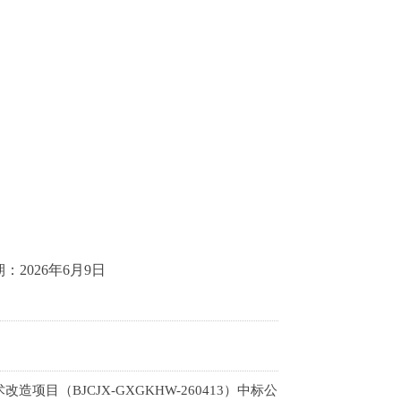
期：
2026年
6
月
9
日
目（BJCJX-GXGKHW-260413）中标公