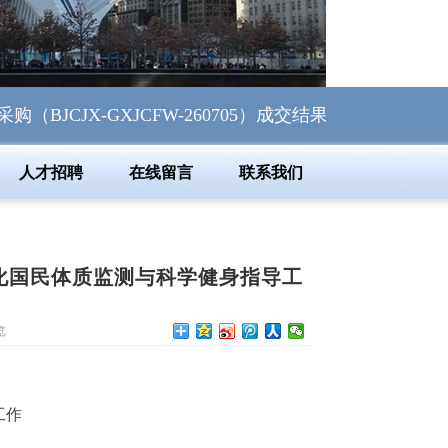
JX-GXJCFW-260705）成交结果公告
北京诚佳信
人才招聘
在线留言
联系我们
态化国民体质监测与科学健身指导工
览
工作