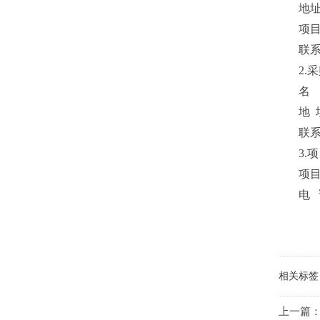
地
项
联
2.
名
地
联
3.
项
电
相关标签
上一篇