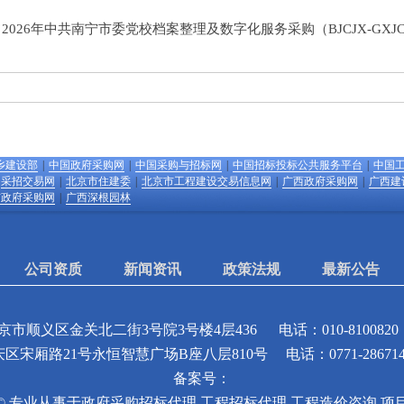
：
2026年中共南宁市委党校档案整理及数字化服务采购（BJCJX-GXJC
乡建设部
|
中国政府采购网
|
中国采购与招标网
|
中国招标投标公共服务平台
|
中国
采招交易网
|
北京市住建委
|
北京市工程建设交易信息网
|
广西政府采购网
|
广西建
市政府采购网
|
广西深根园林
公司资质
新闻资讯
政策法规
最新公告
市顺义区金关北二街3号院3号楼4层436
电话：010-8100820
区宋厢路21号永恒智慧广场B座八层810号
电话：0771-28671
备案号：
© 专业从事于
政府采购招标代理
,
工程招标代理
,
工程造价咨询
,
项