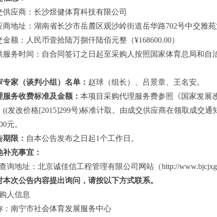
交供应商：长沙煜健体育科技有限公司
应商地址：
湖南省长沙市岳麓区观沙岭街道岳华路
702号中交雅苑
交金额：人民币壹拾陆万捌仟陆佰元整（
¥168600.00）
供服务时间：自合同签订之日起至采购人按照国家体育总局和自
审专家（谈判小组）名单：
赵球（组长）、
吕景章
、
王名安
。
理服务收费标准及金额：
本项目采购代理服务费参照《国家发展
》
((发改价格[2015]299号)标准计取。由成交供应商在领取
.00元。
告期限：
自本公告发布之日起
1个工作日。
他补充事宜：
查询地址：北京诚佳信工程管理有限公司网站（
http://www.
对本次公告内容提出询问，请按以下方式联系。
采购人信息
称：南宁市社会体育发展服务中心