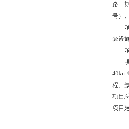
路一
号）
套设
40
km
/
程、
项目
项目