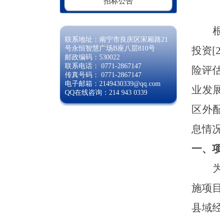
招标公告
联系地址：南宁市良庆区宋厢路21
号永恒智慧广场B座八层810号
投资
邮政编码：530022
联系电话： 0771-2867147
险评
传真号码： 0771-2867147
电子邮箱：2149430339@qq.com
业发
QQ在线咨询：214 943 0339
区外
息情
一、
施项
县域