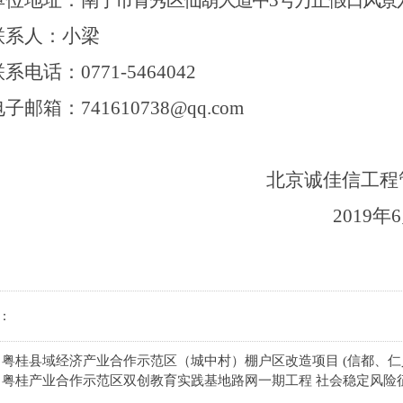
单位地址：
南宁市青秀区仙葫大道中
3号万正假
日
风景
联系人：
小梁
联系电话：
0771-5464042
电子邮箱：
741610738
@qq.com
北京诚佳信工程
201
9
年
6
：
：
粤桂县域经济产业合作示范区（城中村）棚户区改造项目 (信都、仁
：
粤桂产业合作示范区双创教育实践基地路网一期工程 社会稳定风险