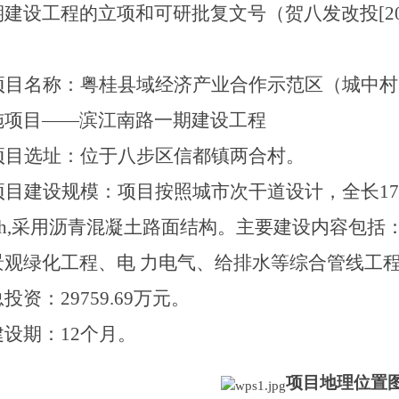
期建设工程的立项和
可研批复文号
（贺八发改投
[
。
项目名称：粤桂县域经济产业合作示范区（城中村
施项目
——滨江南路一期建设工程
项目选址：位于八步区信都镇两合村。
项目建设规模：
项
目按照城市次干道设计，全长
1
h
,
采用沥青混凝土路面结构。主要建设内容包括
景观绿化工程、电
力电气、给排水等综合管线工
总投资：
29759.69
万元。
建设期：
12个月。
项目地理位置