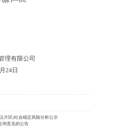
六栋
1―101
管理有限公司
月
24
日
义片区)社会稳定风险分析公示
征询意见的公告